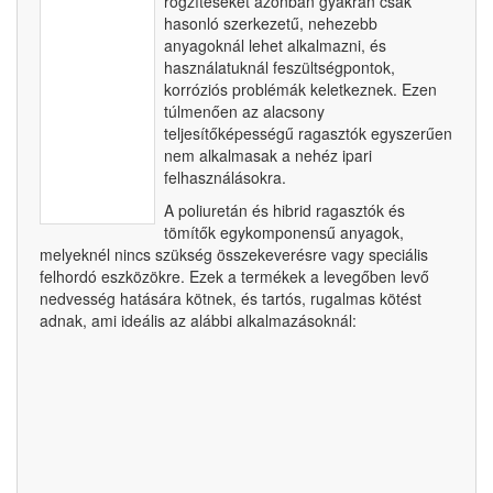
rögzítéseket azonban gyakran csak
hasonló szerkezetű, nehezebb
anyagoknál lehet alkalmazni, és
használatuknál feszültségpontok,
korróziós problémák keletkeznek. Ezen
túlmenően az alacsony
teljesítőképességű ragasztók egyszerűen
nem alkalmasak a nehéz ipari
felhasználásokra.
A poliuretán és hibrid ragasztók és
tömítők egykomponensű anyagok,
melyeknél nincs szükség összekeverésre vagy speciális
felhordó eszközökre. Ezek a termékek a levegőben levő
nedvesség hatására kötnek, és tartós, rugalmas kötést
adnak, ami ideális az alábbi alkalmazásoknál: