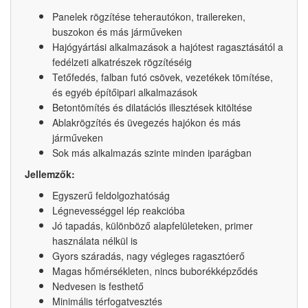
Panelek rögzítése teherautókon, trailereken,
buszokon és más járműveken
Hajógyártási alkalmazások a hajótest ragasztásától a
fedélzeti alkatrészek rögzítéséig
Tetőfedés, falban futó csövek, vezetékek tömítése,
és egyéb építőipari alkalmazások
Betontömítés és dilatációs illesztések kitöltése
Ablakrögzítés és üvegezés hajókon és más
járműveken
Sok más alkalmazás szinte minden iparágban
Jellemzők:
Egyszerű feldolgozhatóság
Légnevességgel lép reakcióba
Jó tapadás, különböző alapfelületeken, primer
használata nélkül is
Gyors száradás, nagy végleges ragasztóerő
Magas hőmérsékleten, nincs buborékképződés
Nedvesen is festhető
Minimális térfogatvesztés