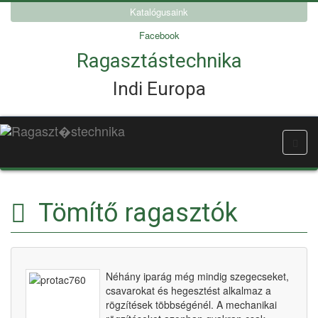
Katalógusaink
Facebook
Ragasztástechnika
Indi Europa
Tömítő ragasztók
Néhány iparág még mindig szegecseket,
csavarokat és hegesztést alkalmaz a
rögzítések többségénél. A mechanikai