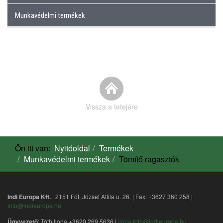
Munkavédelmi termékek
Vissza a tetejére
Ön itt van:
Nyitóoldal
Termékek
Munkavédelmi termékek
Tömítő ragasztók
Indi Europa Kft.
| 2151 Fót, József Attila u. 26. | Fax: +3627 360 258 |
info@indieuropa.hu
Ügyvezető
: Tóth Ilona +3620 269 5636 |
ilona.toth@indieuropa.hu